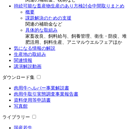
持続可能な畜産物生産のあり方検討会中間取りまとめ
概要
課題解決のための支援
関連の補助金など
具体的な取組み
家畜改良、飼料給与、飼養管理、衛生・防疫、堆
肥活用、飼料生産、アニマルウエルフェアほか
気になる情報の解説
生産地の取組み
関連情報
講演解説動画
ダウンロード集
肉用牛ヘルパー事業解説書
肉用牛取引実態調査事業報告書
資料使用等申請書
写真館
ライブラリー
国産若牛