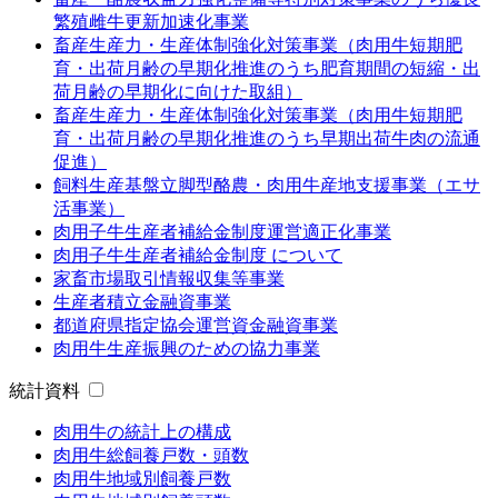
繁殖雌牛更新加速化事業
畜産生産力・生産体制強化対策事業（肉用牛短期肥
育・出荷月齢の早期化推進のうち肥育期間の短縮・出
荷月齢の早期化に向けた取組）
畜産生産力・生産体制強化対策事業（肉用牛短期肥
育・出荷月齢の早期化推進のうち早期出荷牛肉の流通
促進）
飼料生産基盤立脚型酪農・肉用牛産地支援事業（エサ
活事業）
肉用子牛生産者補給金制度運営適正化事業
肉用子牛生産者補給金制度 について
家畜市場取引情報収集等事業
生産者積立金融資事業
都道府県指定協会運営資金融資事業
肉用牛生産振興のための協力事業
統計資料
肉用牛の統計上の構成
肉用牛総飼養戸数・頭数
肉用牛地域別飼養戸数