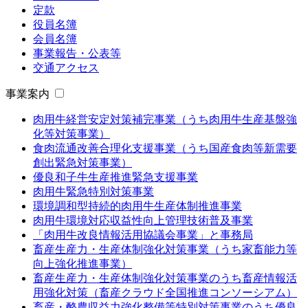
定款
役員名簿
会員名簿
事業報告・公表等
交通アクセス
事業案内
肉用牛経営安定対策補完事業（うち肉用牛生産基盤強
化等対策事業）
食肉流通改善合理化支援事業（うち国産食肉等新需要
創出緊急対策事業）
優良和子牛生産推進緊急支援事業
肉用牛緊急特別対策事業
環境調和型持続的肉用牛生産体制推進事業
肉用牛環境対応収益性向上管理技術普及事業
「肉用牛改良情報活用協議会事業」と事務局
畜産生産力・生産体制強化対策事業（うち家畜能力等
向上強化推進事業）
畜産生産力・生産体制強化対策事業のうち畜産情報活
用強化対策（畜産クラウド全国推進コンソーシアム）
畜産・酪農収益力強化整備等特別対策事業のうち優良