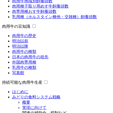
肉用牛地域別飼養頭数
肉用種子取り用めす牛飼養頭数
肉専用種おす牛飼養頭数
乳用種（ホルスタイン種他・交雑種）飼養頭数
肉用牛の豆知識
肉用牛の歴史
明治以前
明治以降
肉用牛の種類
日本の肉用牛の祖先
外国肉専用種
乳用牛の種類
写真館
持続可能な肉用牛生産
はじめに
みどりの食料システム戦略
概要
実現に向けて
関連の補助金、税制など