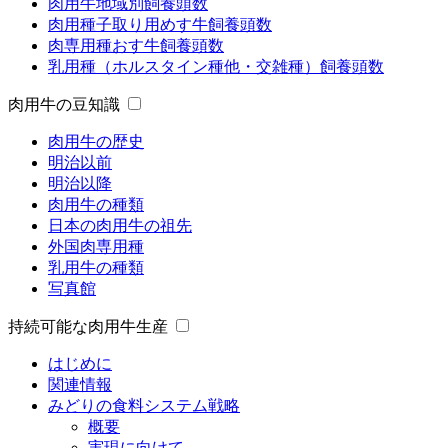
肉用牛地域別飼養頭数
肉用種子取り用めす牛飼養頭数
肉専用種おす牛飼養頭数
乳用種（ホルスタイン種他・交雑種）飼養頭数
肉用牛の豆知識
肉用牛の歴史
明治以前
明治以降
肉用牛の種類
日本の肉用牛の祖先
外国肉専用種
乳用牛の種類
写真館
持続可能な肉用牛生産
はじめに
関連情報
みどりの食料システム戦略
概要
実現に向けて