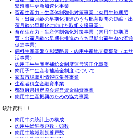
繁殖雌牛更新加速化事業
畜産生産力・生産体制強化対策事業（肉用牛短期肥
育・出荷月齢の早期化推進のうち肥育期間の短縮・出
荷月齢の早期化に向けた取組支援事業）
畜産生産力・生産体制強化対策事業（肉用牛短期肥
育・出荷月齢の早期化推進のうち早期出荷牛肉の流通
促進事業）
飼料生産基盤立脚型酪農・肉用牛産地支援事業（エサ
活事業）
肉用子牛生産者補給金制度運営適正化事業
肉用子牛生産者補給金制度 について
家畜市場取引情報収集等事業
生産者積立金融資事業
都道府県指定協会運営資金融資事業
肉用牛生産振興のための協力事業
統計資料
肉用牛の統計上の構成
肉用牛総飼養戸数・頭数
肉用牛地域別飼養戸数