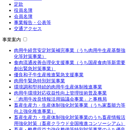
定款
役員名簿
会員名簿
事業報告・公表等
交通アクセス
事業案内
肉用牛経営安定対策補完事業（うち肉用牛生産基盤強
化等対策事業）
食肉流通改善合理化支援事業（うち国産食肉等新需要
創出緊急対策事業）
優良和子牛生産推進緊急支援事業
肉用牛緊急特別対策事業
環境調和型持続的肉用牛生産体制推進事業
肉用牛環境対応収益性向上管理技術普及事業
「肉用牛改良情報活用協議会事業」と事務局
畜産生産力・生産体制強化対策事業（うち家畜能力等
向上強化推進事業）
畜産生産力・生産体制強化対策事業のうち畜産情報活
用強化対策（畜産クラウド全国推進コンソーシアム）
畜産・酪農収益力強化整備等特別対策事業のうち優良